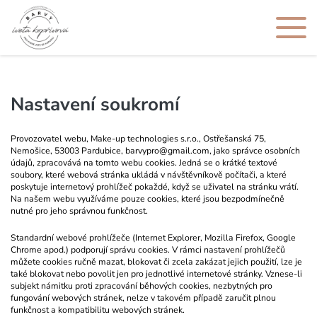
Nastavení soukromí
Provozovatel webu, Make-up technologies s.r.o., Ostřešanská 75,
Nemošice, 53003 Pardubice, barvypro@gmail.com, jako správce osobních
údajů, zpracovává na tomto webu cookies. Jedná se o krátké textové
soubory, které webová stránka ukládá v návštěvníkově počítači, a které
poskytuje internetový prohlížeč pokaždé, když se uživatel na stránku vrátí.
Na našem webu využíváme pouze cookies, které jsou bezpodmínečně
nutné pro jeho správnou funkčnost.
Standardní webové prohlížeče (Internet Explorer, Mozilla Firefox, Google
Chrome apod.) podporují správu cookies. V rámci nastavení prohlížečů
můžete cookies ručně mazat, blokovat či zcela zakázat jejich použití, lze je
také blokovat nebo povolit jen pro jednotlivé internetové stránky. Vznese-li
subjekt námitku proti zpracování běhových cookies, nezbytných pro
fungování webových stránek, nelze v takovém případě zaručit plnou
funkčnost a kompatibilitu webových stránek.