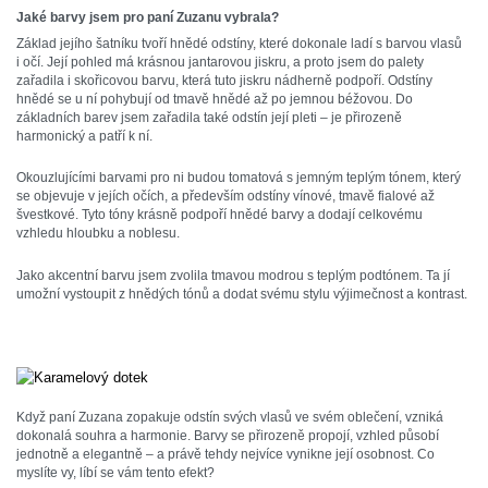
Jaké barvy jsem pro paní Zuzanu vybrala?
Základ jejího šatníku tvoří hnědé odstíny, které dokonale ladí s barvou vlasů
i očí. Její pohled má krásnou jantarovou jiskru, a proto jsem do palety
zařadila i skořicovou barvu, která tuto jiskru nádherně podpoří. Odstíny
hnědé se u ní pohybují od tmavě hnědé až po jemnou béžovou. Do
základních barev jsem zařadila také odstín její pleti – je přirozeně
harmonický a patří k ní.
Okouzlujícími barvami pro ni budou tomatová s jemným teplým tónem, který
se objevuje v jejích očích, a především odstíny vínové, tmavě fialové až
švestkové. Tyto tóny krásně podpoří hnědé barvy a dodají celkovému
vzhledu hloubku a noblesu.
Jako akcentní barvu jsem zvolila tmavou modrou s teplým podtónem. Ta jí
umožní vystoupit z hnědých tónů a dodat svému stylu výjimečnost a kontrast.
Když paní Zuzana zopakuje odstín svých vlasů ve svém oblečení, vzniká
dokonalá souhra a harmonie. Barvy se přirozeně propojí, vzhled působí
jednotně a elegantně – a právě tehdy nejvíce vynikne její osobnost. Co
myslíte vy, líbí se vám tento efekt?