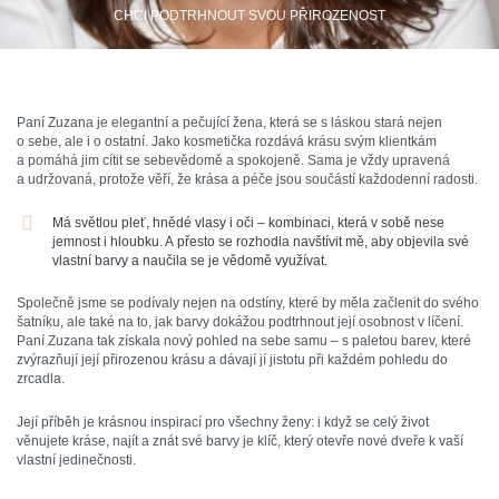
CHCI PODTRHNOUT SVOU PŘIROZENOST
Paní Zuzana je elegantní a pečující žena, která se s láskou stará nejen
o sebe, ale i o ostatní. Jako kosmetička rozdává krásu svým klientkám
a pomáhá jim cítit se sebevědomě a spokojeně. Sama je vždy upravená
a udržovaná, protože věří, že krása a péče jsou součástí každodenní radosti.
Má světlou pleť, hnědé vlasy i oči – kombinaci, která v sobě nese
jemnost i hloubku. A přesto se rozhodla navštívit mě, aby objevila své
vlastní barvy a naučila se je vědomě využívat.
Společně jsme se podívaly nejen na odstíny, které by měla začlenit do svého
šatníku, ale také na to, jak barvy dokážou podtrhnout její osobnost v líčení.
Paní Zuzana tak získala nový pohled na sebe samu – s paletou barev, které
zvýrazňují její přirozenou krásu a dávají jí jistotu při každém pohledu do
zrcadla.
Její příběh je krásnou inspirací pro všechny ženy: i když se celý život
věnujete kráse, najít a znát své barvy je klíč, který otevře nové dveře k vaší
vlastní jedinečnosti.