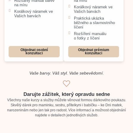
Rozsáhlý manuál barev
na míru
na míru
Korálkový náramek ve
Korálkový náramek ve
Vašich barvách
Vašich barvách
Praktická ukázka
běžného a slavnostního
líčení
Rozšíření manuálu
o fotky z líčení
Objednat osobní
Objednat prémium
konzultaci
konzultaci
Vaše barvy. Váš styl. Vaše sebevědomí.
Darujte zážitek, který opravdu sedne
Všechny naše kurzy a služby můžete věnovat formou dárkového poukazu.
Skvělý dárek pro maminku, sestru, přítelkyni i babičku – ke Dni matek,
narozeninám nebo jen tak pro radost. Více informací a možnost objednání
najdete v detailech jednotlivých služeb.