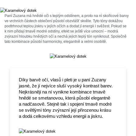
Paní Zuzana má hnědé oči s teplým odstínem, a proto na ní skořicové barvy
ve vrchních částech oblečení působí obzvlášť skvěle. Tyto tóny dokážou
podtrhnout teplou jiskru v jejích očích a dodat jí energii i svěžest. Pokud se
k nim přidají tmavě modré odstíny, efekt se ještě více umocní – modrá
zvýrazní hloubku hnědých očí a nechá jejich teplý tón vyniknout. Společně
tato kombinace působí harmonicky, elegantně a velmi osobitě.
Díky barvě očí, vlasů i pleti je u paní Zuzany
jasné, že jí nejvíce sluší vysoký kontrast barev.
Nejkrásněji na ní vynikne kombinace tmavě
hnědé se smetanovou, která působí elegantně
a nadčasově. Stejně tak i spojení tmavě modré
se světlými tóny zvýrazní její přirozenou krásu
a dodá celkovému vzhledu energii a jiskru.