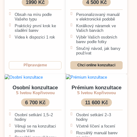
1990 Kč
4 500 Kč
Obsah na míru podle
Personalizovaný manuál
Vašeho typu
v elektronické podobě
Praktický první krok ke
Korálkový náramek ve
sladění barev
Vašich barvách
Videa k dispozici 1 rok
Výběr Vašich osobních
barev podle fotky
Stručný návod, jak barvy
používat
Připravujeme
Chci online konzultaci
Osobní konzultace
Prémium konzultace
S Ivetou Kopřivovou
S Ivetou Kopřivovou
6 700 Kč
11 600 Kč
Osobní setkání 1,5–2
Osobní setkání 2–3
hodiny
hodiny
Věnuji se na konzultaci
Včetně líčení a focení
pouze Vám
Rozsáhlý manuál barev